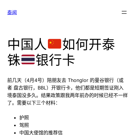
跳
至
泰闻
内
容
中国人
如何开泰
铢
银行卡
前几天（4月4号）陪朋友去 Thonglor 的曼谷银行（或
者 盘古银行，BBL）开银行卡，他们都是短期签证刚入
境泰国没多久。结果政策跟我两年前办的时候已经不一样
了。需要以下三个材料：
护照
驾照
中国大使馆的推荐信