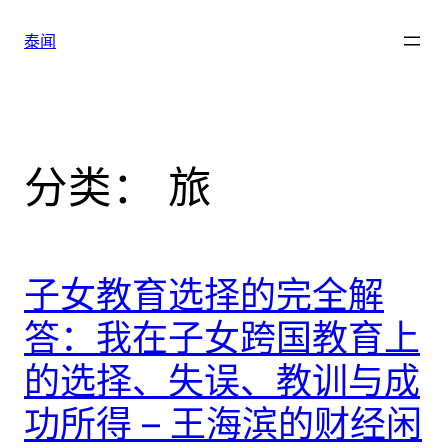
跳
至
泰闻
内
容
分类：
旅
子女教育选择的完全解
答：我在子女跨国教育上
的选择、失误、教训与成
功所得 – 王海滨的财经闲