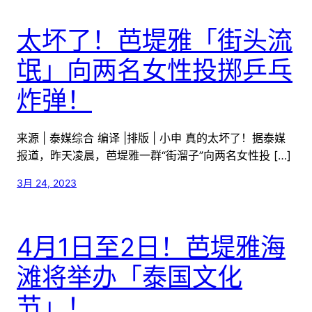
太坏了！芭堤雅「街头流
氓」向两名女性投掷乒乓
炸弹！
来源 | 泰媒综合 编译 |排版 | 小申 真的太坏了！据泰媒
报道，昨天凌晨，芭堤雅一群“街溜子”向两名女性投 […]
3月 24, 2023
4月1日至2日！芭堤雅海
滩将举办「泰国文化
节」！