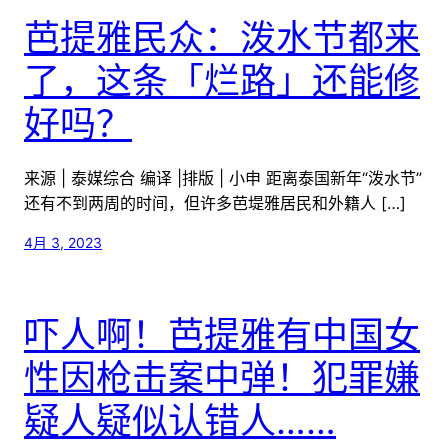
芭提雅民众：泼水节都来
了，这条「烂路」还能修
好吗？
来源 | 泰媒综合 编译 |排版 | 小申 距离泰国新年“泼水节”
还有不到两周的时间，但许多芭堤雅居民和外籍人 […]
4月 3, 2023
吓人啊！芭提雅有中国女
性因枪击案中弹！犯罪嫌
疑人疑似认错人……