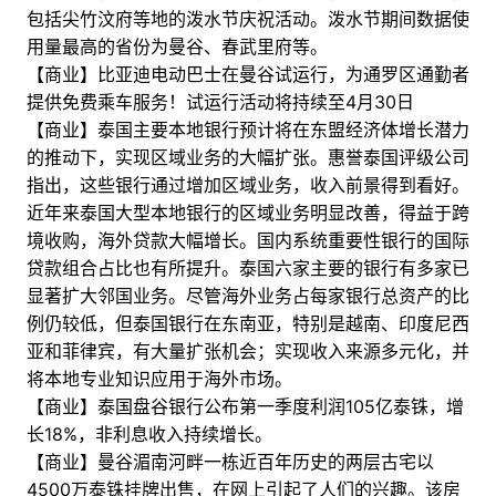
包括尖竹汶府等地的泼水节庆祝活动。泼水节期间数据使
用量最高的省份为曼谷、春武里府等。
【商业】比亚迪电动巴士在曼谷试运行，为通罗区通勤者
提供免费乘车服务！试运行活动将持续至4月30日
【商业】泰国主要本地银行预计将在东盟经济体增长潜力
的推动下，实现区域业务的大幅扩张。惠誉泰国评级公司
指出，这些银行通过增加区域业务，收入前景得到看好。
近年来泰国大型本地银行的区域业务明显改善，得益于跨
境收购，海外贷款大幅增长。国内系统重要性银行的国际
贷款组合占比也有所提升。泰国六家主要的银行有多家已
显著扩大邻国业务。尽管海外业务占每家银行总资产的比
例仍较低，但泰国银行在东南亚，特别是越南、印度尼西
亚和菲律宾，有大量扩张机会；实现收入来源多元化，并
将本地专业知识应用于海外市场。
【商业】泰国盘谷银行公布第一季度利润105亿泰铢，增
长18%，非利息收入持续增长。
【商业】曼谷湄南河畔一栋近百年历史的两层古宅以
4500万泰铢挂牌出售，在网上引起了人们的兴趣。该房