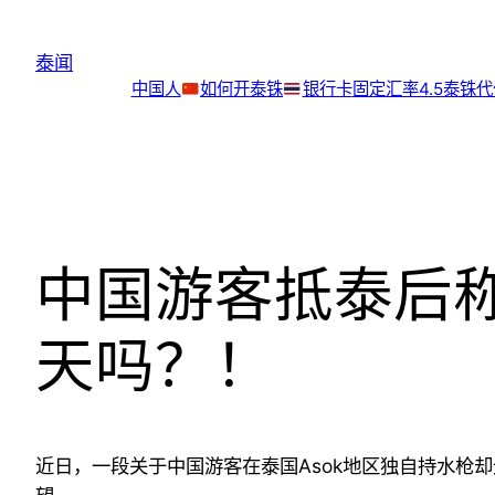
跳
至
泰闻
内
中国人
如何开泰铢
银行卡
固定汇率4.5泰铢
容
中国游客抵泰后称
天吗？！
近日，一段关于中国游客在泰国Asok地区独自持水枪