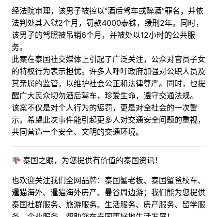
经法院审理，该男子被控以“酒后驾车或醉酒”罪名，并依
法判处其入狱2个月，罚款4000泰铢，缓刑2年。同时，
该男子的驾照被吊销6个月，并被处以12小时的公共服
务。
此案在泰国社交媒体上引起了广泛关注，公众对官员子女
的特权行为表示担忧。许多人呼吁政府加强对公职人员及
其亲属的监管，以维护社会公正和法律尊严。同时，也提
醒广大民众切勿酒后驾车，珍爱生命，遵守交通法规。
该案不仅是对个人行为的惩罚，更是对全社会的一次警
示。希望此次事件能引起更多人对交通安全问题的重视，
共同营造一个安全、文明的交通环境。
泰国之眼，为您提供有价值的泰国资讯！
也欢迎关注我们全网品牌：泰国蟹老板、泰国蟹爸校车、
暹猫海外、暹猫海外房产、曼谷周边游；
我们能为您提供
泰国社群服务、旅游服务、生活服务、房产服务、留学服
务、企业服务，帮助您在泰国更好地生活发展！