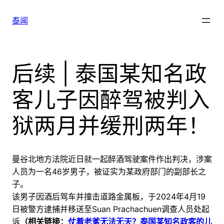
跳
至
泰闻
内
容
后续 | 泰国某知名政
客儿子因醉驾被判入
狱两月并缓刑两年！
曼谷北地方法院近日就一起醉酒驾驶案件作出判决，涉案
人员为一名46岁男子，被证实为某政府部门的副部长之
子。
该男子因酒后驾车并撞击道路金属板，于2024年4月19
日被警方逮捕并移送至Suan Prachachuen调查人员处起
诉
（相关链接：
仗着老爹无法无天？泰国某知名政客的儿