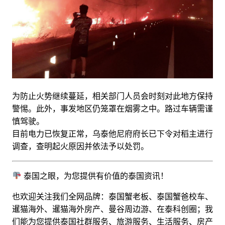
为防止火势继续蔓延，相关部门人员会时刻对此地方保持
警惕。此外，事发地区仍笼罩在烟雾之中。路过车辆需谨
慎驾驶。
目前电力已恢复正常，乌泰他尼府府长已下令对稻主进行
调查，查明起火原因并依法予以处罚。
泰国之眼，为您提供有价值的泰国资讯！
也欢迎关注我们全网品牌：泰国蟹老板、泰国蟹爸校车、
暹猫海外、暹猫海外房产、曼谷周边游
、
在泰科创圈
；
我
们能为您提供泰国社群服务、旅游服务、生活服务、房产