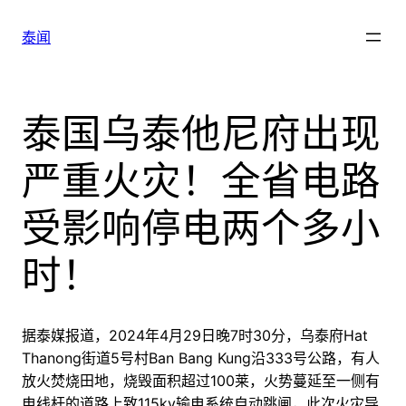
跳
至
泰闻
内
容
泰国乌泰他尼府出现
严重火灾！全省电路
受影响停电两个多小
时！
据泰媒报道，2024年4月29日晚7时30分，乌泰府Hat
Thanong街道5号村Ban Bang Kung沿333号公路，有人
放火焚烧田地，烧毁面积超过100莱，火势蔓延至一侧有
电线杆的道路上致115kv输电系统自动跳闸，此次火灾导