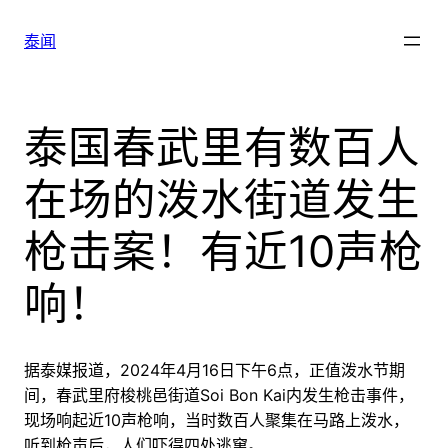
跳
至
泰闻
内
容
泰国春武里有数百人
在场的泼水街道发生
枪击案！有近10声枪
响！
据泰媒报道，2024年4月16日下午6点，正值泼水节期
间，春武里府梭桃邑街道Soi Bon Kai内发生枪击事件，
现场响起近10声枪响，当时数百人聚集在马路上泼水，
听到枪声后，人们吓得四处逃窜。