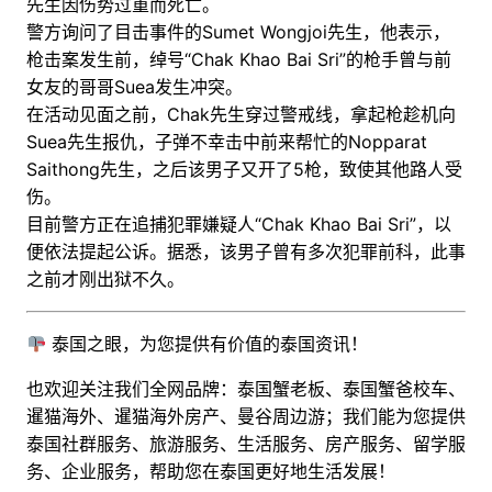
先生因伤势过重而死亡。
警方询问了目击事件的Sumet Wongjoi先生，他表示，
枪击案发生前，绰号“Chak Khao Bai Sri”的枪手曾与前
女友的哥哥Suea发生冲突。
在活动见面之前，Chak先生穿过警戒线，拿起枪趁机向
Suea先生报仇，子弹不幸击中前来帮忙的Nopparat
Saithong先生，之后该男子又开了5枪，致使其他路人受
伤。
目前警方正在追捕犯罪嫌疑人“Chak Khao Bai Sri”，以
便依法提起公诉。据悉，该男子曾有多次犯罪前科，此事
之前才刚出狱不久。
泰国之眼，为您提供有价值的泰国资讯！
也欢迎关注我们全网品牌：泰国蟹老板、泰国蟹爸校车、
暹猫海外、暹猫海外房产、曼谷周边游；
我们能为您提供
泰国社群服务、旅游服务、生活服务、房产服务、留学服
务、企业服务，帮助您在泰国更好地生活发展！