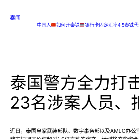
跳
至
泰闻
内
中国人
如何开泰铢
银行卡
固定汇率4.5泰铢
容
泰国警方全力打
23名涉案人员、
近日，泰国皇家武装部队、数字事务部以及AMLO办公室