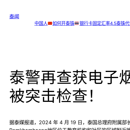
跳
至
泰闻
内
中国人
如何开泰铢
银行卡
固定汇率4.5泰铢
容
泰警再查获电子
被突击检查！
据泰媒报道，2024 年 4 月 19 日，泰国总理府附属部长 