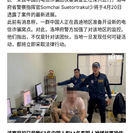
府省警察指挥官
Somchai Suetortrakul少将于4月20日
透露了案件的最新进展。
此前
有消息称，
一群中国人正在昌迪地区准备开设新的电
信诈骗窝点
。
对此，洛坤府警
方
加强了
对该地区的监控。
他们指出，不仅是针对该团伙，当地
一旦发现任何可疑活
动，都
将立即采取法律行动。