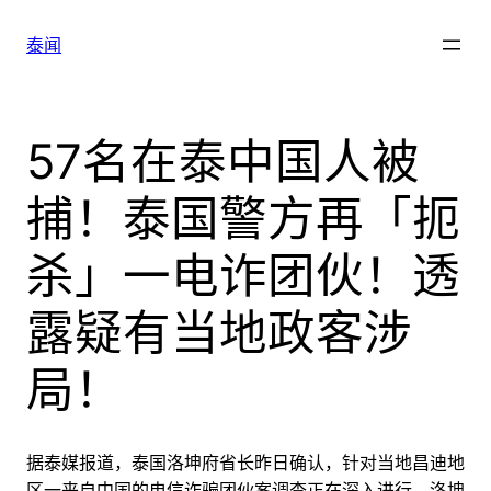
跳
至
泰闻
内
容
57名在泰中国人被
捕！泰国警方再「扼
杀」一电诈团伙！透
露疑有当地政客涉
局！
据泰媒报道，泰国洛坤府省长昨日确认，针对当地昌迪地
区一来自中国的电信诈骗团伙案调查正在深入进行，
洛坤