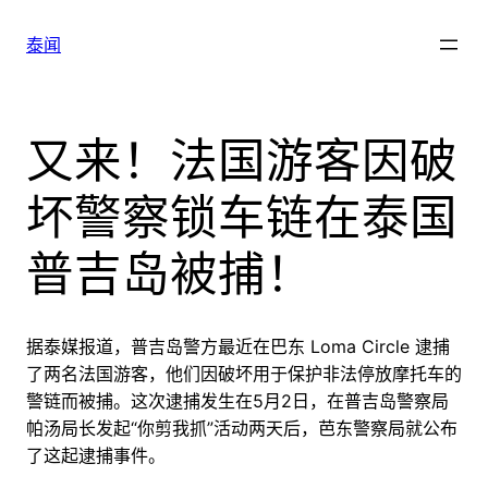
跳
至
泰闻
内
容
又来！法国游客因破
坏警察锁车链在泰国
普吉岛被捕！
据泰媒报道，
普吉岛
警方
最近在巴东
Loma Circle 逮捕
了两名
法国
游客
，他们因破坏用于保护非法停放摩托车的
警链而
被捕。这次逮捕发生在5
月2日，在普吉岛警察局
帕汤局
长发起“你剪我抓”活动两天后，芭东警察局就公布
了这起逮捕事件。