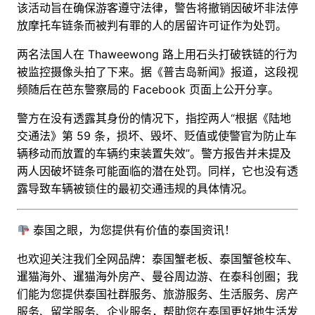
该活动旨在确保游客遵守法律，警告将撤销因破坏非法停
放
摩托车
链条而被判有罪的人的居留许可证
作
为处罚。
两名法国人在
Thaweewong 路上用石头打破铁链的行为
被
监控摄像头
拍了下来。据《普吉岛新闻》报道，这段视
频随后在芭东警察局的
Facebook 页面上
公开分享。
警方
在没有透露其
身份的情况下，指控两人“根据《陆地
交通法》第 59 条，损坏、毁坏、贬值或使警官为防止车
辆移动而放置的车辆约束装置失效”。警方报告并未提及
两人因破坏链条可能面临的潜在处罚。同样，它也没有透
露导致车辆被锁住的最初交通违规的具体情况。
泰国之眼，为您提供有价值的泰国资讯！
也欢迎关注我们全网品牌：泰国蟹老板、泰国蟹爸校车、
暹猫海外、暹猫海外房产、曼谷周边游
、
在泰科创圈
；
我
们能为您提供泰国社群服务、旅游服务、生活服务、房产
服务、留学服务、企业服务，帮助您在泰国更好地生活发