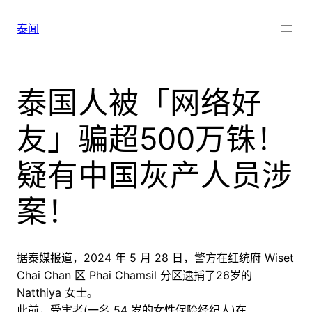
跳
至
泰闻
内
容
泰国人被「网络好
友」骗超500万铢！
疑有中国灰产人员涉
案！
据泰媒报道，2024 年 5 月 28 日，警方在红统府 Wiset
Chai Chan 区 Phai Chamsil 分区逮捕了26岁的
Natthiya 女士。
此前，受害者(一名 54 岁的女性保险经纪人)在