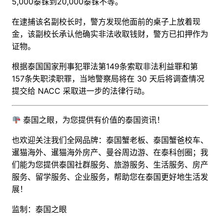
5,000泰铢到20,000泰铢不等。
在逮捕该名副校长时，警方发现他面前的桌子上放着现
金，该副校长承认他确实非法收取钱财，警方已扣押作为
证物。
根据泰国国家刑事犯罪法第149条索取非法利益罪和第
157条失职渎职罪，当地警察局将在 30 天后将调查情况
提交给 NACC 采取进一步的法律行动。
泰国之眼，为您提供有价值的泰国资讯！
也欢迎关注我们全网品牌：泰国蟹老板、泰国蟹爸校车、
暹猫海外、暹猫海外房产、曼谷周边游
、
在泰科创圈
；
我
们能为您提供泰国社群服务、旅游服务、生活服务、房产
服务、留学服务、企业服务，帮助您在泰国更好地生活发
展！
监制：泰国之眼