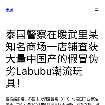
跳
至
泰闻
内
容
泰国警察在暖武里某
知名商场一店铺查获
大量中国产的假冒伪
劣Labubu潮流玩
具！
据泰媒
报道，泰国中央调查警察（CIB）与泰国工业标准
学会（TISI）于2024年5月16日联合行动，成功在暖武里