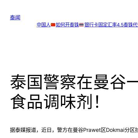
跳
至
泰闻
内
中国人
如何开泰铢
银行卡
固定汇率4.5泰铢
容
泰国警察在曼谷
食品调味剂！
据泰媒报道，近日，警方在曼谷Prawet区Dokmai