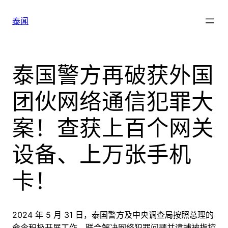
跳
至
泰闻
内
容
泰国警方再破获外国
团伙网络通信犯罪大
案！查获上百个网关
设备、上万张手机
卡！
2024 年 5 月 31 日，泰国警方及中央调查局按照总理的
命令积极开展工作，联合解决网络犯罪问题并逮捕被指控