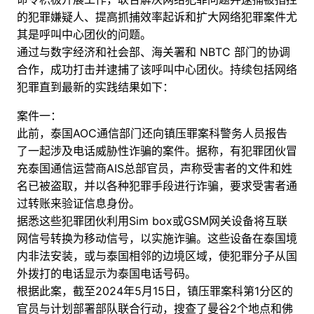
的犯罪嫌疑人、提高抓捕效率起诉和扩大网络犯罪案件尤
其是呼叫中心团伙的问题。
通过与数字经济和社会部、海关署和 NBTC 部门的协调
合作，成功打击并逮捕了该呼叫中心团伙。持续包括网络
犯罪直到最新的实践结果如下：
案件一：
此前，泰国AOC通信部门还向镇压罪案科警务人员报告
了一起涉及电话威胁性诈骗的案件。据称，有犯罪团伙冒
充泰国通信运营商AIS总部官员，声称受害者的文件和姓
名已被盗取，并以各种犯罪手段进行诈骗，要求受害者通
过转账来验证信息身份。
据悉这些犯罪团伙利用Sim box或GSM网关设备将互联
网信号转换为移动信号，以实施诈骗。这些设备在泰国境
内非法安装，或与泰国相邻的边境区域，使犯罪分子从国
外拨打的电话显示为泰国电话号码。
根据此案，截至2024年5月15日，镇压罪案科第1分区的
官员与计划部署部队联合行动，搜查了曼谷2个地点和佛