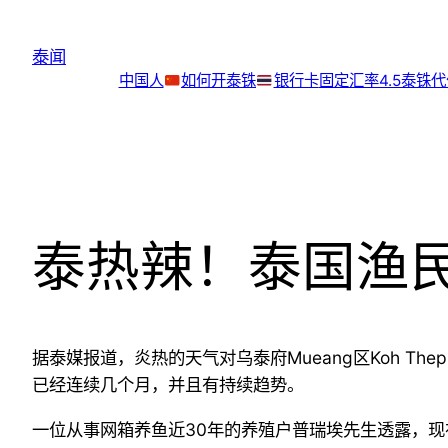
跳
至
泰闻
内
中国人
如何开泰铢
银行卡
固定汇率4.5泰铢
容
泰热辣！泰国渔
据泰媒报道，炎热的天气对乌泰府
Mueang
区
Koh Thep
已经连续几个月，并且有持续趋势。
一位从事网箱养鱼近
30
年的养殖户
普瑞埃
先生透露，现