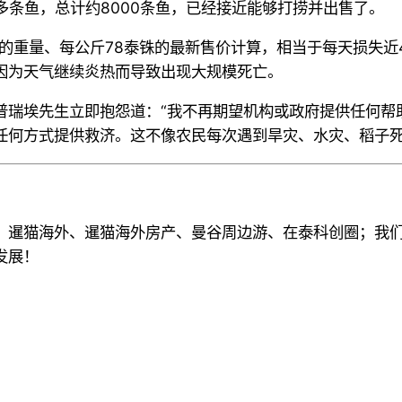
多条鱼，总计约
8000
条鱼，已经接近能够
打捞
并出售了。
的重量
、
每公斤
78
泰铢的最新售价计算，相当于每天损失近
因为天气继续炎热而导致出现
大
规模死亡。
普瑞埃
先生立即抱怨道：
“
我不再期望机构或政府提供任何帮
任何方式提供救济。这不像农民每次遇到旱灾、水灾、稻子
、暹猫海外、暹猫海外房产、曼谷周边游
、
在泰科创圈
；
我
发展！