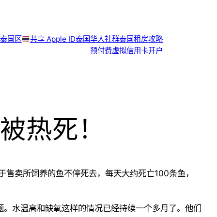
泰国区
共享 Apple ID
泰国华人社群
泰国租房攻略
预付费虚拟信用卡开户
被热死！
于售卖所饲养的鱼不停死去，每天大约死亡
100
条鱼，
题。
水温高
和缺氧这样的情况已经
持续
一个多月了。他们