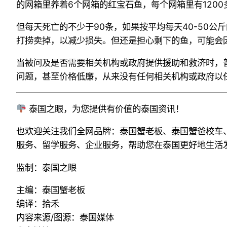
的网箱里养着
6
个网箱的红宝石鱼，每个网箱里有
1200
但每天
死亡的
不少于
90
条
，如果按平均每天
40-50
公斤
打捞
卖掉，以减少损失。但还是担心剩下的鱼
，可能会
当被问及是否需要相关机构或政府提供援助和救济时，
问题
，
甚至价格低廉
，
从来没有任何相关机构或政府以
泰国之眼，为您提供有价值的泰国资讯！
也欢迎关注我们全网品牌：泰国蟹老板、泰国蟹爸校车
服务、留学服务
、企业服务，帮助您在泰国更好地生活
监制：泰国之眼
主编：泰国蟹老板
编译：拾禾
内容来源/图源：泰国媒体