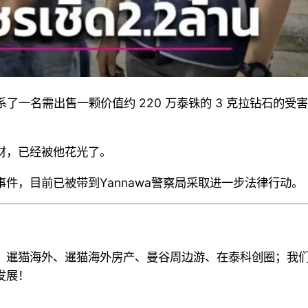
系了一名需出售一颗价值约 220 万泰铢的 3 克拉钻石的受害
财，已经被他花光了。
件，目前已被带到Yannawa警察局采取进一步法律行动。
、暹猫海外、暹猫海外房产、曼谷周边游
、
在泰科创圈
；
我
发展！