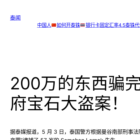
跳
至
泰闻
内
中国人
如何开泰铢
银行卡
固定汇率4.5泰铢
容
200万的东西骗
府宝石大盗案！
据泰媒报道，5 月 3 日，泰国警方根据曼谷南部刑事法院 3