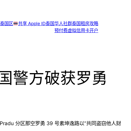
泰国区
共享 Apple ID
泰国华人社群
泰国租房攻略
预付费虚拟信用卡开户
泰国警方破获罗勇
 Pradu 分区那空罗勇 39 号素坤逸路以“共同盗窃他人财