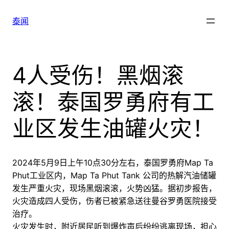
跳
至
泰闻
内
容
4人受伤！黑烟滚
滚！泰国罗勇府有工
业区发生油罐火灾！
2024年5月9日上午10点30分左右，泰国罗勇府Map Ta
Phut工业区内，Map Ta Phut Tank 公司的热解汽油储罐
发生严重火灾，现场黑烟滚滚，火势凶猛。据初步报告，
火灾造成四人受伤，伤者已被紧急送往曼谷罗勇医院接受
治疗。
火灾发生时，附近居民听到爆炸声后纷纷逃离现场，担心