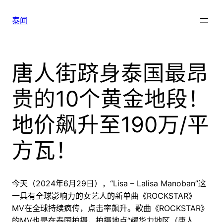
跳
至
泰闻
内
容
唐人街跻身泰国最昂
贵的10个黄金地段！
地价飙升至190万/平
方瓦！
今天（2024年6月29日），“Lisa – Lalisa Manoban”这
一具有全球影响力的女艺人的新单曲《ROCKSTAR》
MV在全球持续疯传，点击率飙升。歌曲《ROCKSTAR》
的MV也是在泰国拍摄，拍摄地点“耀华力地区（唐人