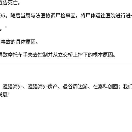
宣告死亡。
395。随后当局与法医协调尸检事宜，将尸体运往医院进行
。”
定事故的具体原因。
导致摩托车手失去控制并从立交桥上摔下的根本原因。
、暹猫海外、暹猫海外房产、曼谷周边游
、
在泰科创圈
；
我
发展！