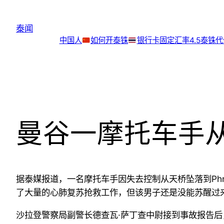
跳
至
泰闻
内
中国人
如何开泰铢
银行卡
固定汇率4.5泰铢
容
曼谷一摩托车手
据泰媒报道，一名摩托车手因失去控制从
天桥
坠落到
Ph
了大量的心肺复苏抢救工作，但该男子还是没能苏醒过
沙拉登警察局
副警长德查瓦·萨丁查中尉接到事故报告