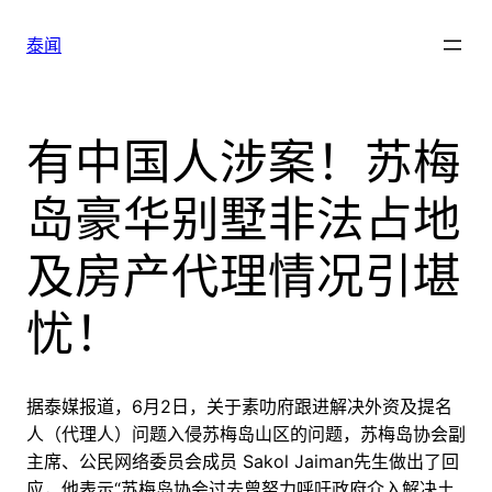
跳
至
泰闻
内
容
有中国人涉案！苏梅
岛豪华别墅非法占地
及房产代理情况引堪
忧！
据泰媒报道，6月2日，关于素叻府跟进解决外资及提名
人（代理人）问题入侵苏梅岛山区的问题，苏梅岛协会副
主席、公民网络委员会成员 Sakol Jaiman先生做出了回
应，他表示“苏梅岛协会过去曾努力呼吁政府介入解决土