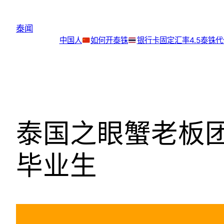
跳
至
泰闻
内
中国人
如何开泰铢
银行卡
固定汇率4.5泰铢
容
泰国之眼蟹老板
毕业生