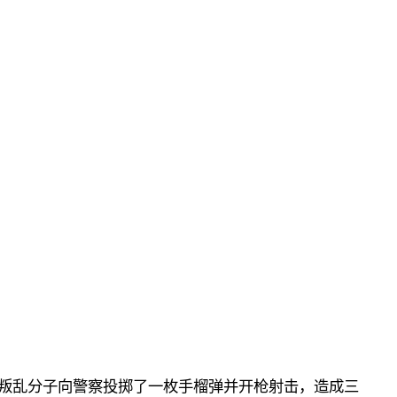
叛乱分子向警察投掷了一枚
手榴弹
并开枪射击
，造成三