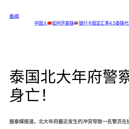
跳
至
泰闻
内
中国人
如何开泰铢
银行卡
固定汇率4.5泰铢
容
泰国北大年府警
身亡！
据泰媒报道，
北大年府最近发生的冲突导致一名警员在