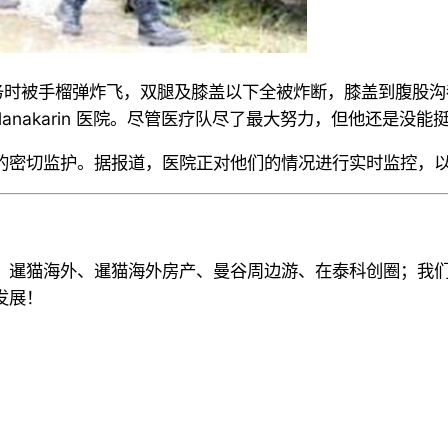
务时
被手榴弹炸飞，双腿及膝盖以下全被炸断，膝盖到腹股沟
lanakarin
医院。尽管医疗队尽了最大努力，但他还是没能
的密切监护。据报道，
医院正对他们的情况进行实时
监控，
、暹猫海外、暹猫海外房产、曼谷周边游
、
在泰科创圈
；
我
发展！