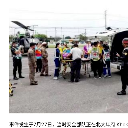
事件发生于
7
月
27
日
，当时安全部队正在北大年府
Khok