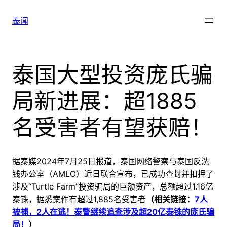
跳
至
泰闻
内
容
泰国大型投资庞氏骗
局新进展：超1885
名受害者有望获赔！
据泰媒2024年7月25日报道，泰国网络警察与泰国反洗
钱办公室（AMLO）近日联合宣布，已成功查封并扣押了
涉及“Turtle Farm”投资骗局的巨额资产，总额超过1.16亿
泰铢，据悉案件有超过1,885名受害者
（相关链接：
7人
被捕，2人在逃！泰警继续追查涉及超20亿泰铢的庞氏骗
局！
）