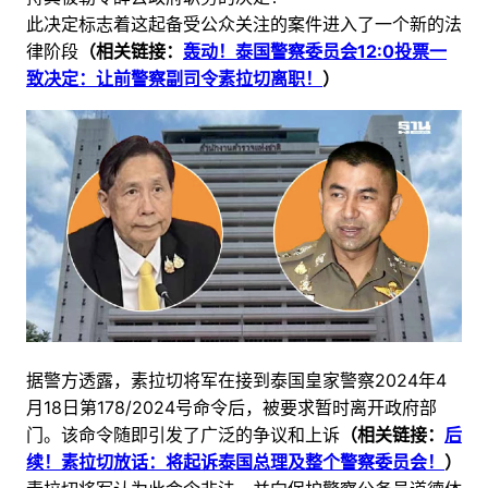
此决定标志着这起备受公众关注的案件进入了一个新的法
律阶段
（相关链接：
轰动！泰国警察委员会12:0投票一
致决定：让前警察副司令素拉切离职！
）
据警方透露，素拉切将军在接到泰国皇家警察2024年4
月18日第178/2024号命令后，被要求暂时离开政府部
门。该命令随即引发了广泛的争议和上诉
（相关链接：
后
续！素拉切放话：将起诉泰国总理及整个警察委员会！
）