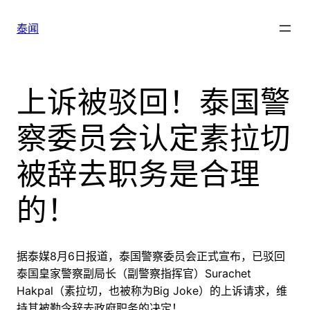
跳
至
泰闻
内
容
上诉被驳回！泰国警
察委员会认定素拉切
被辞去职务是合理
的！
据泰媒8月6日报道，泰国警察委员会正式宣布，已驳回
泰国皇家警察副局长（副警察指挥官）Surachet
Hakpal（素拉切，也被称为Big Joke）的上诉请求，维
持其被勒令辞去政府职务的决定！