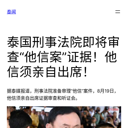
跳
至
泰闻
内
容
泰国刑事法院即将审
查“他信案”证据！他
信须亲自出席！
据泰媒报道，刑事法院准备审理“他信”案件，
8
月
19
日，
他信须亲自出席证据审查和听证会。