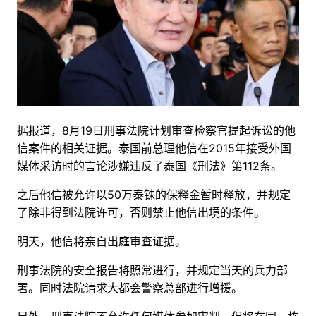
据报道，
8
月
19
日刑事法院计划审查检察官提起诉讼的他
信案件的相关证据。泰国前总理他信在
2015
年接受外国
媒体采访时的言论涉嫌违反了泰国《刑法》第
112
条。
之后他信被允许以
50
万泰铢的保释金暂时释放，并规定
了除非得到法院许可，否则禁止他信出境的条件。
明天，他信将亲自出庭审查证据。
刑事法院的安全报告将照常进行，并规定当天的兵力部
署。同时法院请求大都会警察总部进行增援。