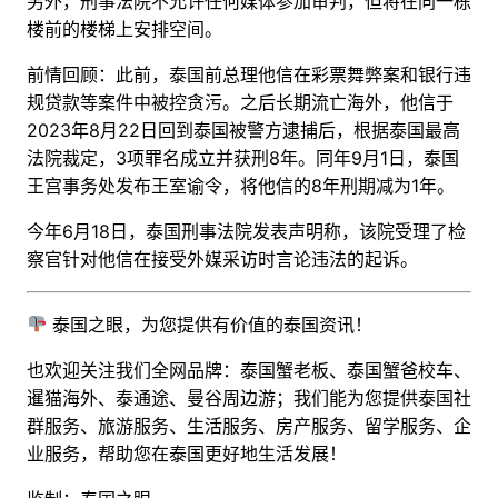
另外，刑事法院不允许任何媒体参加审判，但将在同一栋
楼前的楼梯上安排空间。
前情回顾：此前，
泰国前总理
他信在彩票舞弊案和银行违
规贷款等案件中被控贪污。
之后长期流亡海外，
他信于
2023年8月22日回到泰国被警方逮捕后，根据泰国最高
法院裁定，3项罪名成立并获刑8年。同年9月1日，泰国
王宫事务处发布王室谕令，将他信的8年刑期减为1年。
今年6月18日，泰国刑事法院发表声明称，该院受理了检
察官针对他信在接受外媒采访时言论违法的起诉。
泰国之眼，为您提供有价值的泰国资讯！
也欢迎关注我们全网品牌：泰国蟹老板、泰国蟹爸校车、
暹猫海外、泰通途、曼谷周边游；
我们能为您提供泰国社
群服务、旅游服务、生活服务、房产服务、留学服务、企
业服务，帮助您在泰国更好地生活发展！