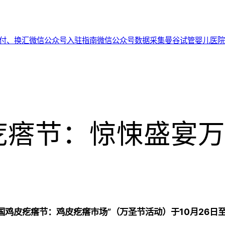
代付、换汇
微信公众号入驻指南
微信公众号数据采集
曼谷试管婴儿医院
疙瘩节：惊悚盛宴万
泰国鸡皮疙瘩节：鸡皮疙瘩市场”（万圣节活动）于10月26日