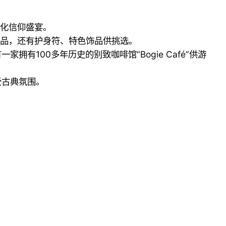
文化信仰盛宴。
产品，还有护身符、特色饰品供挑选。
100多年历史的别致咖啡馆“Bogie Café”供游
受古典氛围。