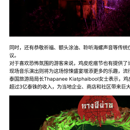
同时，还有恭敬祈福、额头涂油、聆听海螺声音等传统
议。
对于喜欢恐怖氛围的游客来说，鸡皮疙瘩节也有提供了
现场音乐演出则将为这场惊悚盛宴增添更多的乐趣，流
泰国旅游局局长Thapanee Kiatphaiboo
超过3亿泰铢的收入，为当地企业、商店和社区带来巨