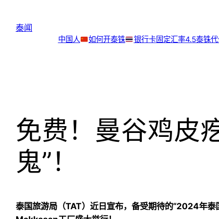
跳
至
泰闻
内
中国人
如何开泰铢
银行卡
固定汇率4.5泰铢
容
免费！曼谷鸡皮
鬼”！
泰国旅游局（TAT）近日宣布，备受期待的“2024年