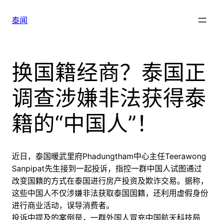
跳
至
泰闻
内
容
换国籍经商？泰国正
调查涉嫌非法获得泰
籍的“中国人”！
近日，泰国暖武里府Phadungtham中心主任Teerawong
Sanpipat先生接到一起投诉，指控一群中国人试图通过
改变国籍的方式在泰国进行房产投资及欺诈交易。据称，
这些中国人不仅涉嫌非法获取泰国国籍，还利用虚假身份
进行商业活动，误导消费者。
投诉中提及的案例是，一群外国人冒充中国航天科技局