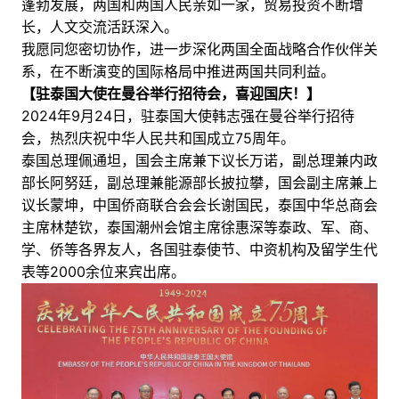
蓬勃发展，两国和两国人民亲如一家，贸易投资不断增
长，人文交流活跃深入。
我愿同您密切协作，进一步深化两国全面战略合作伙伴关
系，在不断演变的国际格局中推进两国共同利益。
【
驻泰国大使在曼谷举行招待会，喜迎国庆！
】
2024年9月24日，驻泰国大使韩志强在曼谷举行招待
会，热烈庆祝中华人民共和国成立75周年。
泰国总理佩通坦，国会主席兼下议长万诺，副总理兼内政
部长阿努廷，副总理兼能源部长披拉攀，国会副主席兼上
议长蒙坤，中国侨商联合会会长谢国民，泰国中华总商会
主席林楚钦，泰国潮州会馆主席徐惠深等泰政、军、商、
学、侨等各界友人，各国驻泰使节、中资机构及留学生代
表等2000余位来宾出席。