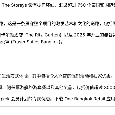
和
The Storeys
设有零售环线，汇聚超过
750
个泰国和国际
路，这是一条贯穿整个项目的激发艺术和文化的道路，包括
思卡尔顿酒店
(The Ritz-Carlton),
以及
2025
年开业的曼谷
际公寓
(Fraser Suites Bangkok)
。
和生活方式体验，其中包括令人兴奋的促销活动和独家优惠，
餐、阿兹慕游艇旅游套餐以及其他奖品，包括价值超过
300
gkok
会员计划的专属优惠。下载
One Bangkok Retail
应用