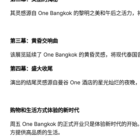
其灵感源自
One Bangkok
的黎明之美和午后之活力，
第三幕：黄昏交响曲
该展览延续了
One Bangkok
的黄昏灵感，将现代泰国
第四幕：盛大
收尾
演出的结尾灵感源自曼谷
One
酒店的星光灿烂的夜晚
购物和生活方式体验的新时代
周五
One Bangkok
的正式开业只是体验新时代的开始
方提供高品质的生活。