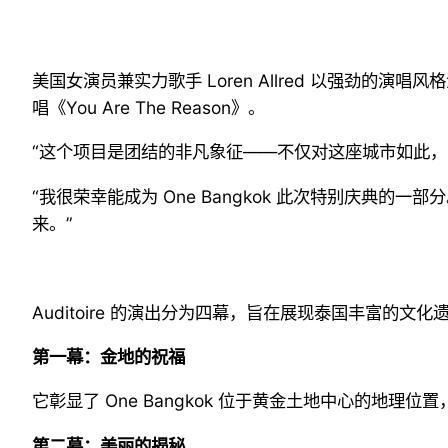
美国女演员兼实力歌手
Loren Allred
以强劲的演唱风格
唱《
You Are The Reason
》。
“
这个项目是团结的非凡象征
——
不仅对这座城市如此，
“
我很荣幸能成为
One Bangkok
此次特别庆典的一部分
来。
”
Auditoire
的演出分为四幕，旨在展现泰国丰富的文化
第一幕：金地的祝福
它彰显了
One Bangkok
位于黄金土地中心的地理位置
第二幕：
美丽的
揭秘