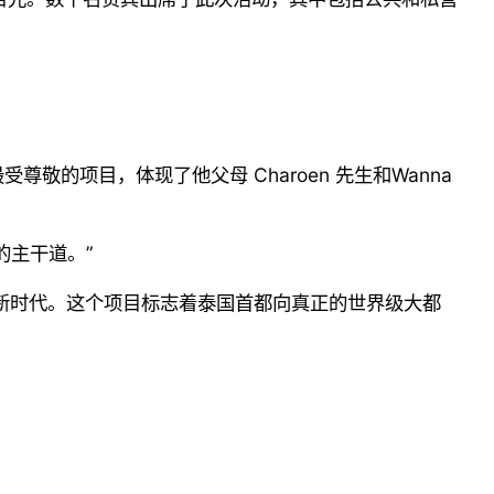
最受尊敬的项目，体现了他父母
Charoen
先生和
Wanna
的主干道。
”
新时代。这个项目标志着泰国首都向真正的世界级大都