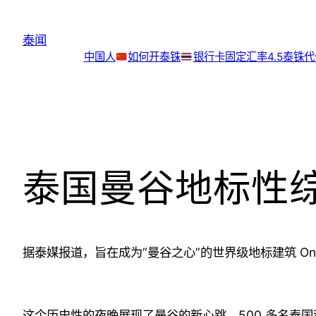
跳
至
泰闻
内
中国人
如何开泰铢
银行卡
固定汇率4.5泰铢
容
泰国曼谷地标性综合
据泰媒报道，旨在成为“曼谷之心”的世界级地标建筑 On
这个历史性的夜晚展现了曼谷的新心跳，
500
多名泰国