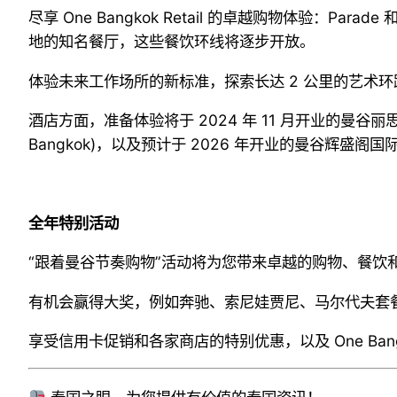
尽享
One Bangkok Retail
的卓越购物体验：
Parade
地的知名餐厅，这些餐饮环线将逐步开放。
体验未来工作场所的新标准，探索长达
2
公里的艺术环
酒店方面，准备体验将于
2024
年
11
月开业的曼谷丽
Bangkok)
，以及预计于
2026
年开业的曼谷辉盛阁国
全年特别活动
“
跟着曼谷节奏购物
”
活动将为您带来卓越的购物、餐饮
有机会赢得大奖，例如奔驰、索尼娃贾尼、马尔代夫套
享受信用卡促销和各家商店的特别优惠，以及
One Ban