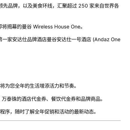
领先品牌，以及美食环线，汇聚超过
250
家来自世界各
即将揭幕的曼谷
Wireless House One
。
第一家安达仕品牌酒店曼谷安达仕一号酒店
(Andaz One
将为您全年的生活增添活力和节奏。
0
万泰铢的酒店代金券、餐饮代金券和品牌商品。
程序，随时了解全年促销和活动的最新动态。