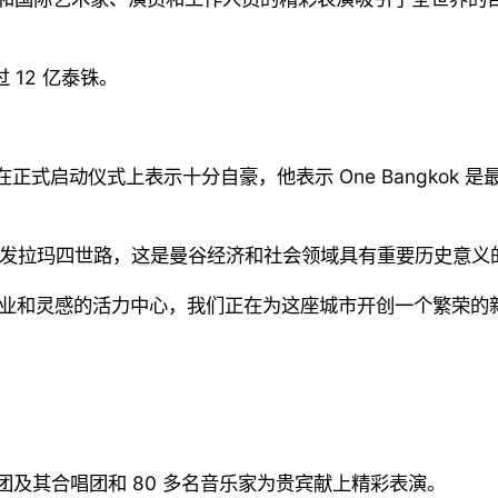
过
12
亿泰铢。
在正式启动仪式上表示十分自豪，他表示
One Bangkok
是
发拉玛四世路，这是曼谷经济和社会领域具有重要历史意义
业和灵感的活力中心，我们正在为这座城市开创一个繁荣的
团及其合唱团和
80
多名音乐家为贵宾献上精彩表演。