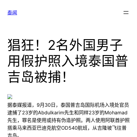
跳
至
泰闻
内
容
猖狂！2名外国男子
用假护照入境泰国普
吉岛被捕！
据泰媒报道，9月30日，泰国普吉岛国际机场入境处官员
逮捕了23岁的Abdulkarim先生和同样23岁的Mohamad
先生，罪名是使用或持有伪造护照。两人使用阿联酋护照
搭乘马来西亚巴迪克航空OD540航班，从吉隆坡飞往普
吉岛。