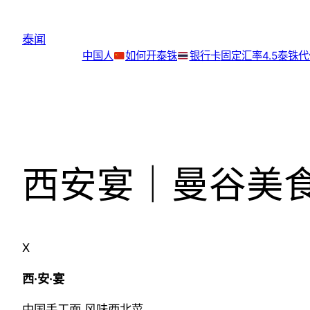
跳
至
泰闻
内
中国人
如何开泰铢
银行卡
固定汇率4.5泰铢
容
西安宴｜曼谷美食
X
西·安·宴
中国手工面 风味西北菜