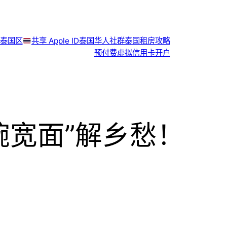
泰国区
共享 Apple ID
泰国华人社群
泰国租房攻略
预付费虚拟信用卡开户
碗宽面”解乡愁！