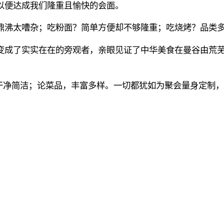
以便达成我们隆重且愉快的会面。
鼎沸太嘈杂；吃粉面？简单方便却不够隆重；吃烧烤？品类
变成了实实在在的旁观者，亲眼见证了中华美食在曼谷由荒芜
，干净简洁；论菜品，丰富多样。一切都犹如为聚会量身定制