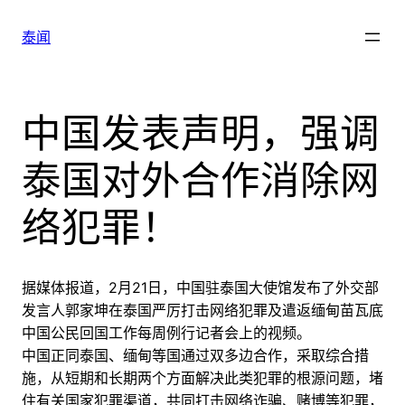
跳
至
泰闻
内
容
中国发表声明，强调
泰国对外合作消除网
络犯罪！
据媒体报道，2月21日，中国驻泰国大使馆发布了外交部
发言人郭家坤在泰国严厉打击网络犯罪及遣返缅甸苗瓦底
中国公民回国工作每周例行记者会上的视频。
中国正同泰国、缅甸等国通过双多边合作，采取综合措
施，从短期和长期两个方面解决此类犯罪的根源问题，堵
住有关国家犯罪渠道，共同打击网络诈骗、赌博等犯罪，