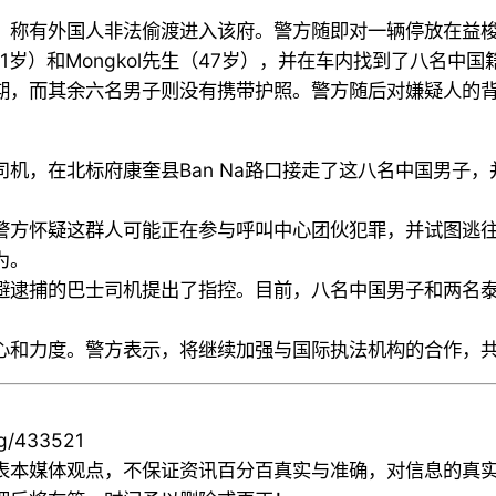
，称有外国人非法偷渡进入该府。警方随即对一辆停放在益
31岁）和Mongkol先生（47岁），并在车内找到了八名中国
，而其余六名男子则没有携带护照。警方随后对嫌疑人的背包进
，在北标府康奎县Ban Na路口接走了这八名中国男子，并
警方怀疑这群人可能正在参与呼叫中心团伙犯罪，并试图逃
为。
避逮捕的巴士司机提出了指控。目前，八名中国男子和两名
心和力度。警方表示，将继续加强与国际执法机构的合作，
ng/433521
表本媒体观点，不保证资讯百分百真实与准确，对信息的真