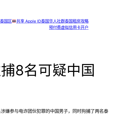
泰国区
共享 Apple ID
泰国华人社群
泰国租房攻略
预付费虚拟信用卡开户
逮捕8名可疑中国
了八名涉嫌参与电诈团伙犯罪的中国男子，同时拘捕了两名泰