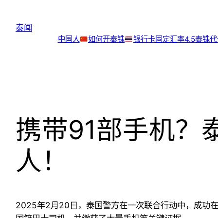
跳
至
泰闻
内
中国人
如何开泰铢
银行卡
固定汇率4.5泰铢
容
携带91部手机？
人！
2025年2月20日，泰国警方在一次联合行动中，成功