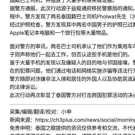
国籍巴士司机，并缴获了大量手机等关键证据。
据警方通报，此次行动源于益梭通府移民警察局的通知
程中，警方发现了两名泰国籍巴士司机Pholwat先生（
经过护照检查，警方发现其中两名中国男子的护照已过期
Apple笔记本电脑和一个旅行包等大量物品。
面对警方的审讯，两名巴士司机承认了他们作为乘用车司机
子则声称他们一起去工作，但否认这些手机是他们的。
鉴于大量手机的发现以及嫌疑人的目的地与邻国接壤，
在的犯罪问题，他们通过电话和网络实施诈骗等违法行
警方随即对涉嫌非法入境和居住的外国人以及协助其逃
的法律诉讼。
此次行动再次彰显了泰国警方对打击跨国犯罪活动的决
采集/编辑/翻译/校对：小申
新闻来源：
https://ch3plus.com/news/social/morni
免责申明：泰国之眼提供的资讯仅供参考和交流，不代