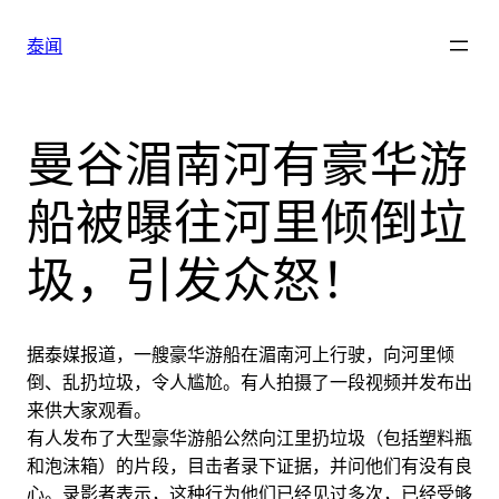
跳
至
泰闻
内
容
曼谷湄南河有豪华游
船被曝往河里倾倒垃
圾，引发众怒！
据泰媒报道，一艘豪华游船在湄南河上行驶，向河里倾
倒、乱扔垃圾，令人尴尬。有人拍摄了一段视频并发布出
来供大家观看。
有人发布了大型豪华游船公然向江里扔垃圾（包括塑料瓶
和泡沫箱）的片段，目击者录下证据，并问他们有没有良
心。录影者表示，这种行为他们已经见过多次，已经受够