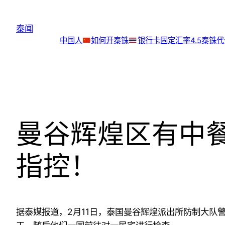
跳
至
泰闻
内
中国人
如何开泰铢
银行卡
固定汇率4.5泰铢
容
曼谷辉煌区有中
指控！
据泰媒报道，2月11日，泰国曼谷辉煌派出所防制大队