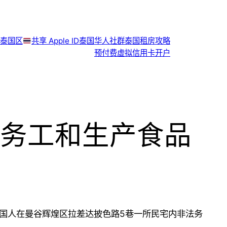
泰国区
共享 Apple ID
泰国华人社群
泰国租房攻略
预付费虚拟信用卡开户
务工和生产食品
中国人在曼谷辉煌区拉差达披色路5巷一所民宅内非法务