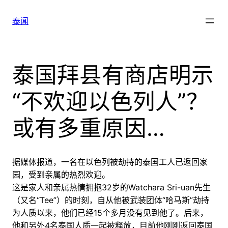
跳
至
泰闻
内
容
泰国拜县有商店明示
“不欢迎以色列人”？
或有多重原因…
据媒体报道，一名在以色列被劫持的泰国工人已返回家
园，受到亲属的热烈欢迎。
这是家人和亲属热情拥抱32岁的Watchara Sri-uan先生
（又名“Tee”）的时刻，自从他被武装团体“哈马斯”劫持
为人质以来，他们已经15个多月没有见到他了。后来，
他和另外4名泰国人质一起被释放，目前他刚刚返回泰国