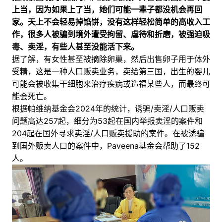
上当，因为如果上了当，她们可能一辈子都没机会再回
家。天上不会轻易掉馅饼，没有这样轻松简单的高收入工
作，很多人被骗到境外遭受拘留、虐待和折磨，
被强迫吸
毒、卖淫，有些人甚至没能活下来。
据了解，有女性甚至被摘除卵巢，然后出售卵子用于体外
受精，这是一种人口贩卖业务，卖给第三国，出生的婴儿
可能会被收集干细胞来治疗疾病或造福某些人，而最终可
能会死亡。
根据帕维纳基金会2024年的统计，诱骗/卖淫/人口贩卖
问题高达257起，细分为53起在国内举报卖淫的案件和
204起在国外寻求卖淫/人口贩卖援助的案件。在被诱骗
到国外贩卖人口的案件中，Paveena基金会帮助了152
人。