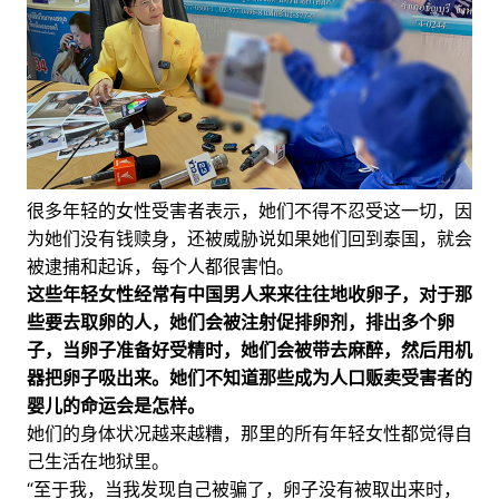
很多年轻的女性受害者表示，她们不得不忍受这一切，因
为她们没有钱赎身，还被威胁说如果她们回到泰国，就会
被逮捕和起诉，每个人都很害怕。
这些年轻女性经常有中国男人来来往往地收卵子，对于那
些要去取卵的人，她们会被注射促排卵剂，排出多个卵
子，当卵子准备好受精时，她们会被带去麻醉，然后用机
器把卵子吸出来。她们不知道那些成为人口贩卖受害者的
婴儿的命运会是怎样。
她们的身体状况越来越糟，那里的所有年轻女性都觉得自
己生活在地狱里。
“至于我，当我发现自己被骗了，卵子没有被取出来时，