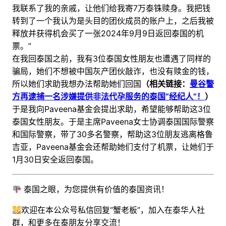
我联系了我的亲戚，让他们给我寄7万泰铢赎身。我把钱
转到了一个我认为是头目的团伙成员的账户上，之后我被
释放并获得机会买了一张2024年9月9日返回泰国的机
票。”
在我回泰国之前，我有3位泰国女性朋友也遭遇了同样的
骗局，她们不想被中国灰产团伙敲诈，也没有赎金的钱，
所以她们求助我想办法帮助她们回国
（相关链接：
曼谷警
方再逮捕一名涉嫌提供非法代孕服务的泰国“经纪人”！
）
于是我向Paveena基金会提出求助，希望能够帮助这3位
泰国女性朋友。于是主席Paveena女士协调泰国国际警察
和国际警察，带了30多名警察，帮助这3位朋友逃离格鲁
吉亚，Paveena基金会还帮助她们支付了机票，让她们于
1月30日安全返回泰国。
泰国之眼，为您提供有价值的泰国资讯！
欢迎在本公众号私信回复“蟹老板”，加入在泰华人社
群，和更多在泰朋友分享交流！