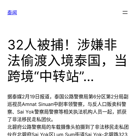
跳
至
泰闻
内
容
32人被捕！涉嫌非
法偷渡入境泰国，当
跨境“中转站”…
据泰媒2月19日报道，泰国公路警察局第6分区第2分局副
巡视员Amnat Sinuan中尉率领警察，与反人口贩卖科警
察、Sai Yok警察局警察等相关执法机构人员一起，抓获
了非法移民走私团伙。
北碧府公路警察局的车载摄像头拍摄到了非法移民走私团
伙在北碧府Sai Yok区Lum Sum街道Sai Yok-北碧路323