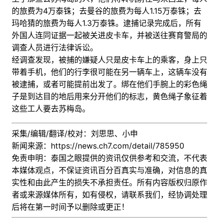
的旅费为4万泰铢；去曼谷的旅费为每人1.15万泰铢；去
玛哈猜的旅费为每人1.3万泰铢。逮捕记录完成后，所有
外国人连同证据一起被关进皮卡车，并被送往赛育警局的
调查人员进行法律诉讼。
经调查发现，被捕的嫌疑人只是皮卡车上的乘客，身上只
带着手机，他们的行李很可能在另一辆车上，这辆车没有
被逮捕，或者可能提前出发了。绑在他们手腕上的彩色绳
子是到达目的地后用来分开他们的标志，黄色绳子象征着
这些工人要去苏梅岛。
采集/编辑/翻译/校对：刘思思、小申
新闻来源：
https://news.ch7.com/detail/785950
免责申明：泰国之眼提供的资讯仅供参考和交流，不代表
本媒体观点，不保证资讯百分百真实与准确，对信息的真
实性和由此产生的损失不承担责任。所有内容版权归原作
者或来源媒体所有，如有侵权，请联系我们，经协调处理
后
将在第一时间予以删除或更正！