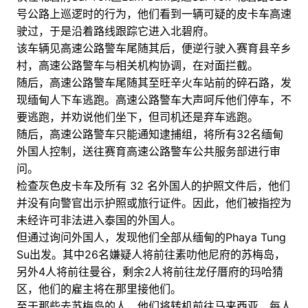
号公路上巡逻时的行为，他们看到一辆可疑的皮卡车高速
驶过，于是沿着路线跟踪它进入北碧府。
该车辆见高速公路警车尾随其后，便逆行驶入赛育县辛乡
村，高速公路警车与相关机构协调，在对面拦截。
随后，高速公路警车尾随其至旺辛火车站前的碎石路，发
现缅甸人下车逃跑。高速公路警车大声呵斥他们停车，不
要逃跑，并劝说他们坐下，但司机还是弃车逃跑。
随后，高速公路警车只能通知逮捕组，将所有32名缅甸
外国人控制，送往赛育高速公路警车公共服务部进行审
问。
检查灰色皮卡车及所有 32 名外国人的护照文件后，他们
并没有向警官出示护照或旅行证件。因此，他们被指控为
未经许可非法进入泰国的外国人。
但通过询问外国人，发现他们全部从缅甸的Phaya Tung
Su出发。其中26名嫌疑人将前往素叻他尼府的苏梅岛，
另外4人将前往曼谷，剩余2人将前往龙仔厝府的玛哈猜
区，他们的雇主将在那里接他们。
至于那些去苏梅岛的人，他们将转机前往马来西亚，每人