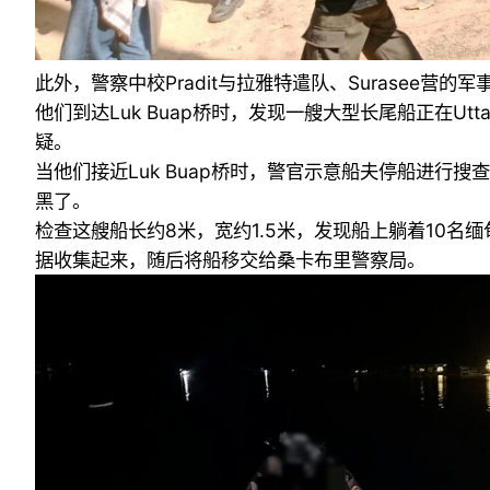
此外，警察中校Pradit与拉雅特遣队、Surase
他们到达Luk Buap桥时，发现一艘大型长尾船正在Ut
疑。
当他们接近Luk Buap桥时，警官示意船夫停船进
黑了。
检查这艘船长约8米，宽约1.5米，发现船上躺着10
据收集起来，随后将船移交给桑卡布里警察局。