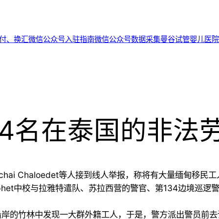
代付、换汇
微信公众号入驻指南
微信公众号数据采集
曼谷试管婴儿医院
44名在泰国的非法
chai Chaloedet等人接到线人举报，称将有大量缅甸
aephet中校与拉雅特遣队、苏拉西营的警官、第134边境
沿岸的竹林中发现一大群外籍工人，于是，警方派出警员前去