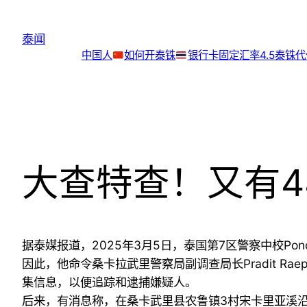
跳
至
泰闻
内
中国人
如何开泰铢
银行卡
固定汇率4.5泰铢
容
大查特查！又有
据泰媒报道，2025年3月5日，泰国第7区警察中校Pon
因此，他命令桑卡拉武里警察局副调查局长Pradit R
集信息，以便追踪和逮捕嫌疑人。
后来，有消息称，在桑卡武里县农鲁镇3村宋卡里亚溪