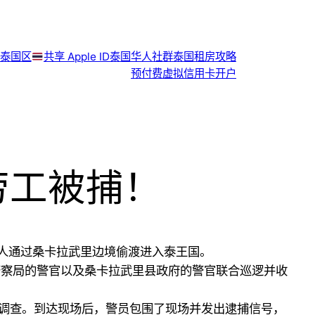
泰国区
共享 Apple ID
泰国华人社群
泰国租房攻略
预付费虚拟信用卡开户
劳工被捕！
移民工人通过桑卡拉武里边境偷渡进入泰王国。
巡逻警察局的警官以及桑卡拉武里县政府的警官联合巡逻并收
调查。到达现场后，警员包围了现场并发出逮捕信号，