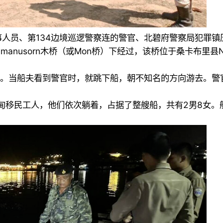
e营的军事人员、第134边境巡逻警察连的警官、北碧府警察局
tamanusorn木桥（或Mon桥）下经过，该桥位于桑卡布里
行搜查。当船夫看到警官时，就跳下船，朝不知名的方向游去。
名缅甸移民工人，他们依次躺着，占据了整艘船，共有2男8女