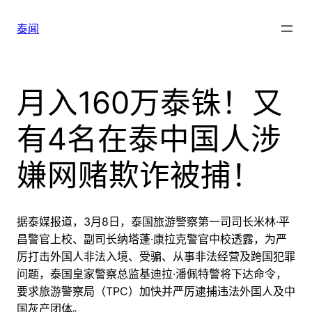
跳
至
泰闻
内
容
月入160万泰铢！又
有4名在泰中国人涉
嫌网赌欺诈被捕！
据泰媒报道，3月8日，泰国旅游警察第一司司长米林·平
昌警官上校、副司长纳塔蓬·康拉克警官中校透露，为严
厉打击外国人非法入境、受骗、从事非法经营及跨国犯罪
问题，泰国皇家警察总监基迪拉·潘佩特警将下达命令，
要求旅游警察局（TPC）加快并严厉逮捕违法外国人及中
国灰产团体。