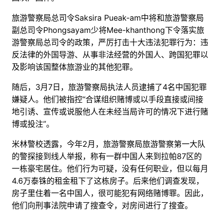
旅游警察局总司令Saksira Pueak-am中将和旅游警察局
副总司令Phongsayam少将Mee-khanthong下令落实旅
游警察局总司令的政策，严厉打击十大违法犯罪行为：违
反法律的外国导游、从事非法经营的外国人、跨国犯罪以
及影响该国整体旅游业的其他犯罪。
随后，3月7日，旅游警察局执法人员逮捕了4名中国犯罪
嫌疑人。他们被指控“合谋组织赌博或以手段直接或间接
地引诱、宣传或说服他人在未经当局许可的情况下进行赌
博或投注”。
米林警校透露，今年2月，旅游警察局旅游警察第一大队
的警探接到线人举报，称有一群中国人来到拉帕87区的
一栋豪宅居住。他们行为可疑，没有任何职业，但以每月
4.6万泰铢的租金租下了这栋房子。后来他们调查发现，
房子里住着一名中国人，很可能犯有网络赌博罪。因此，
他们向刑事法院申请了搜查令，对房间进行了搜查。