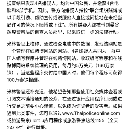
搜查结果发现4名嫌疑人，均为中国公民，并缴获4台电
脑和8部手机。因此，警方向嫌疑人指控“联合组织赌博或
以手段引诱、帮助宣传或说服他人直接或间接地在未经当
局许可的情况下赌博或下注”。所有嫌疑人都被带到曼谷
辉煌警察局的调查人员那里，以采取进一步的法律行动。
米林警官上校称，通过检查电脑中的数据，发现该网站是
一个管理在线赌博网站的网站。4名嫌疑人共同为一群中
国人编写程序并管理在线赌博网站，收取编写程序和在线
赌博网站系统管理的费用，每月约5万美元（160万泰
铢），当这些程序交付给中国人时，他们每个程序可获得
100万泰铢报酬。
米林警官还补充道，他希望告知那些使用社交媒体查看或
订阅文本链接通知的公众，在通过银行应用程序订阅或进
行交易之前要小心谨慎，以免成为诈骗者的受害者。如果
遇到此类事件，您可以通过www.Thaipoliceonline.com
或旅游警察i lert u应用程序或旅游警察热线1155（全天
24小时）进行举报。